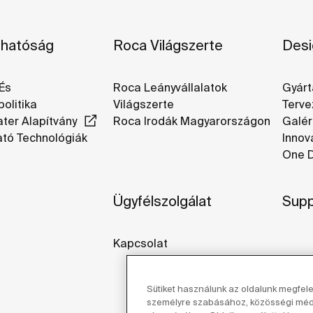
thatóság
Roca Világszerte
Desi
És
Roca Leányvállalatok
Gyárt
olitika
Világszerte
Terve
ter Alapítvány
Roca Irodák Magyarországon
Galér
ató Technológiák
Innov
One D
Ügyfélszolgálat
Supp
Kapcsolat
Sütiket használunk az oldalunk megfel
személyre szabásához, közösségi média