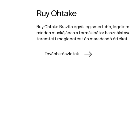
Ruy Ohtake
Ruy Ohtake Brazília egyik legismertebb, legelism
minden munkájában a formák bátor használatával
teremtett meglepetést és maradandó értéket.
További részletek