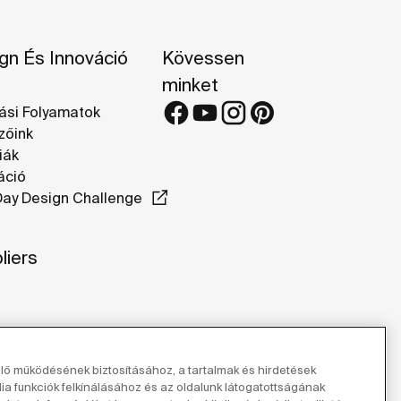
gn És Innováció
Kövessen
minket
ási Folyamatok
zőink
iák
áció
ay Design Challenge
liers
elő működésének biztosításához, a tartalmak és hirdetések
 funkciók felkínálásához és az oldalunk látogatottságának