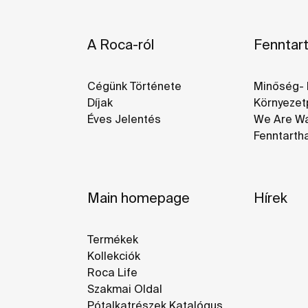
A Roca-ról
Fenntar
Cégünk Története
Minőség- 
Díjak
Környezetp
Éves Jelentés
We Are Wa
Fenntarth
Main homepage
Hírek
Termékek
Kollekciók
Roca Life
Szakmai Oldal
Pótalkatrészek Katalógus