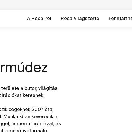
A Roca-ról
Roca Világszerte
Fenntarth
ermúdez
területe a bútor, világítás
pirációkat keresnek.
gozik cégeknek 2007 óta,
l. Munkáikban keveredik a
el, humorral, iróniával, és
el, amely jövőformáló,