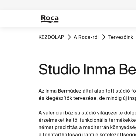
KEZDŐLAP
A Roca-ról
Tervezőink
Studio Inma B
Az Inma Bermúdez által alapított stúdió fő 
és kiegészítők tervezése, de mindig új ins
A valenciai bázisú stúdió világszerte dol
érzelmeket keltő, funkcionális termékekke
német precizitás a mediterrán könnyedségg
a fenntarthatóság iránti elkötelezettségg