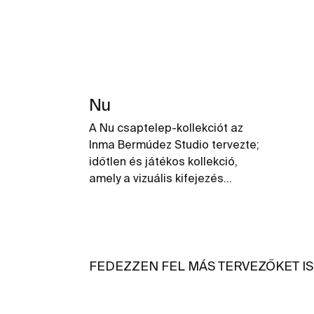
Nu
A Nu csaptelep-kollekciót az
Inma Bermúdez Studio tervezte;
időtlen és játékos kollekció,
amely a vizuális kifejezés
tisztaságát és az alapvető
dizájnelemek szintézisét
képviseli. A szín és forma új és
ötletes kombinálásával a Nu
lehetővé teszi a fürdőszobai tér
FEDEZZEN FEL MÁS TERVEZŐKET IS
teljes személyre szabását.