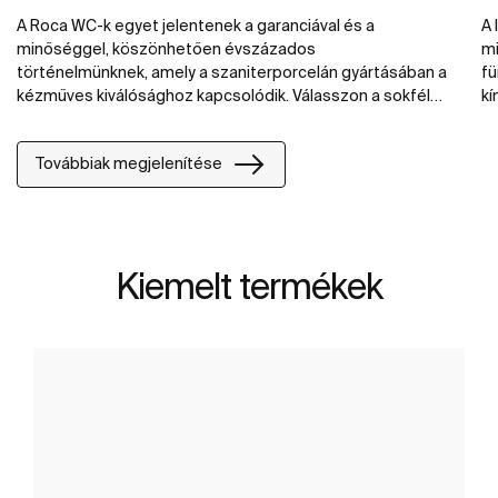
A Roca WC-k egyet jelentenek a garanciával és a
A 
minőséggel, köszönhetően évszázados
mi
történelmünknek, amely a szaniterporcelán gyártásában a
fü
kézműves kiválósághoz kapcsolódik. Válasszon a sokféle
kí
kivitel közül: monoblokkos WC-k, falra szerelhető WC-k,
tá
álló WC-k és In-Tank WC-k.
mo
Továbbiak megjelenítése
Kiemelt termékek