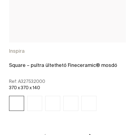
Inspira
Square – pultra ültethető Fineceramic® mosdó
Ref:
A327532000
370 x 370 x 140
További részletek