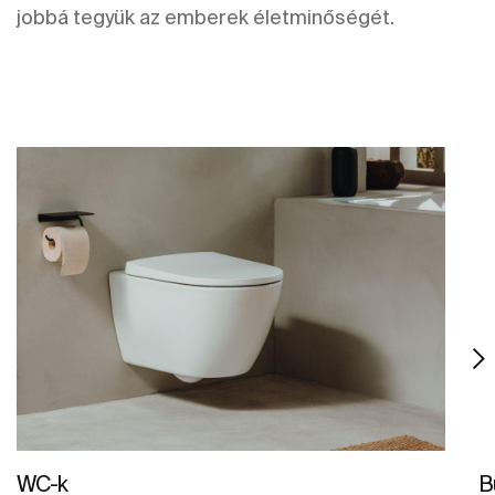
jobbá tegyük az emberek életminőségét.
WC-k
B