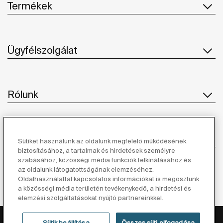
Termékek
Ügyfélszolgálat
Rólunk
Ihlet
Sütiket használunk az oldalunk megfelelő működésének
biztosításához, a tartalmak és hirdetések személyre
szabásához, közösségi média funkciók felkínálásához és
Kövessen minket
az oldalunk látogatottságának elemzéséhez.
Oldalhasználattal kapcsolatos információkat is megosztunk
a közösségi média területén tevékenykedő, a hirdetési és
elemzési szolgáltatásokat nyújtó partnereinkkel.
Adatvédelmi Tájékoztató
Jogi Nyilatkozat
Sütik beállítása
Összes süti elfogadása