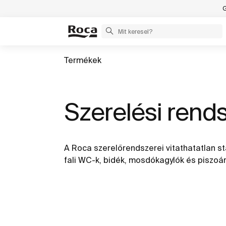
G
Termékek
Szerelési rend
A Roca szerelőrendszerei vitathatatlan sta
fali WC-k, bidék, mosdókagylók és piszoár