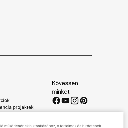
Kövessen
minket
kciók
encia projektek
iák
elő működésének biztosításához, a tartalmak és hirdetések