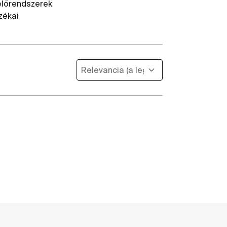
előrendszerek
zékai