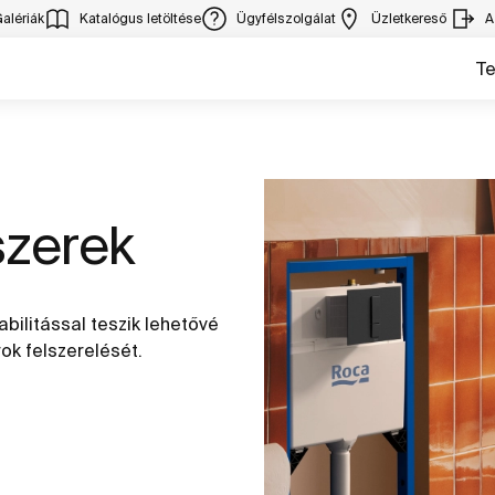
alériák
Katalógus letöltése
Ügyfélszolgálat
Üzletkereső
A
T
szerek
bilitással teszik lehetővé
ok felszerelését.