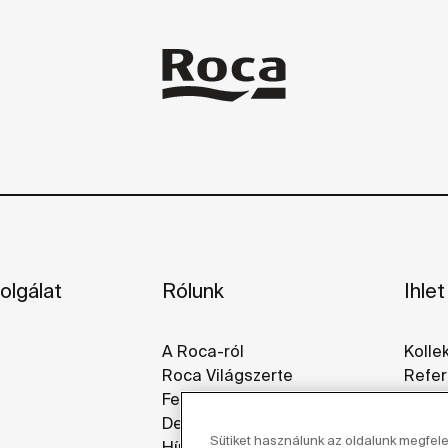
olgálat
Rólunk
Ihlet
A Roca-ról
Kolle
Roca Világszerte
Refer
Fenntarthatóság
Galér
Design És Innováció
Sütiket használunk az oldalunk megfel
Hírek