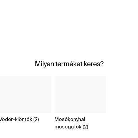
Milyen terméket keres?
Vödör-kiöntők (2)
Mosókonyhai
mosogatók (2)