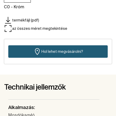
C0 - Króm
termékfájl (pdf)
az összes méret megtekintése
Hol lehet megvásárolni?
Technikai jellemzők
Alkalmazás:
Mosdókagyló