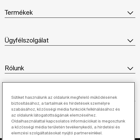
Termékek
Ügyfélszolgálat
Rólunk
Ihlet
Sütiket használunk az oldalunk megfelelő működésének
biztosításához, a tartalmak és hirdetések személyre
szabásához, közösségi média funkciók felkínálásához és
Kövessen minket
az oldalunk látogatottságának elemzéséhez.
Oldalhasználattal kapcsolatos információkat is megosztunk
a közösségi média területén tevékenykedő, a hirdetési és
elemzési szolgáltatásokat nyújtó partnereinkkel.