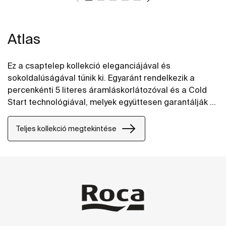
Atlas
Ez a csaptelep kollekció eleganciájával és
sokoldalúságával tűnik ki. Egyaránt rendelkezik a
percenkénti 5 literes áramláskorlátozóval és a Cold
Start technológiával, melyek együttesen garantálják a
nagyobb víz és energia megtakarítást. Mindezek
mellett, a kényelmes zuhanyzás érdekében a zuhany
Teljes kollekció megtekintése
csaptelep egy rápattintható polccal is fel van
szerelve, így a zuhanyzáskor használt dolgok mindig
kéznél lesznek.