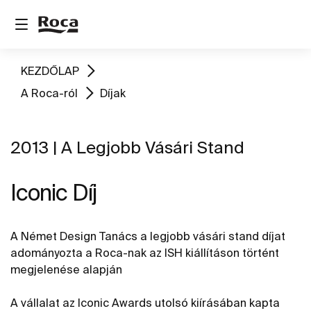
KEZDŐLAP
A Roca-ról
Díjak
2013 | A Legjobb Vásári Stand
Iconic Díj
A Német Design Tanács a legjobb vásári stand díjat
adományozta a Roca-nak az ISH kiállításon történt
megjelenése alapján
A vállalat az Iconic Awards utolsó kiírásában kapta