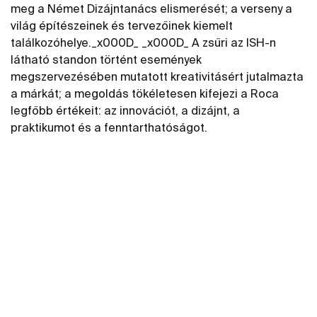
meg a Német Dizájntanács elismerését; a verseny a
világ építészeinek és tervezőinek kiemelt
találkozóhelye._x000D_ _x000D_ A zsűri az ISH-n
látható standon történt események
megszervezésében mutatott kreativitásért jutalmazta
a márkát; a megoldás tökéletesen kifejezi a Roca
legfőbb értékeit: az innovációt, a dizájnt, a
praktikumot és a fenntarthatóságot.