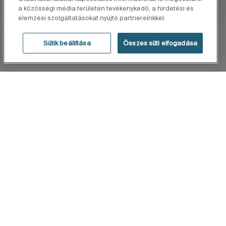
a közösségi média területén tevékenykedő, a hirdetési és
elemzési szolgáltatásokat nyújtó partnereinkkel.
Sütik beállítása
Összes süti elfogadása
KEZDŐLAP
Access
A korlátozott mozgásképességű csoportok
számára készült kollekció, akik ergonomikus,
sokoldalú és komplex megoldásokat keresnek a
fürdőszobában. Minőség, funkcionalitás és dizájn
szolgálja a wellness, a komfort és a kényelem