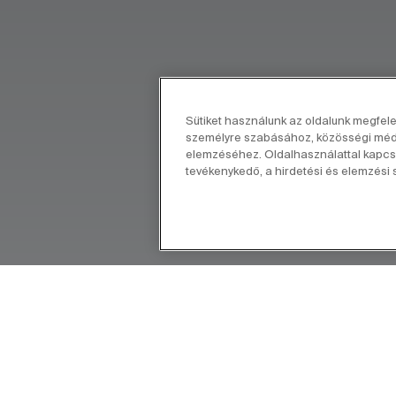
Sütiket használunk az oldalunk megfel
személyre szabásához, közösségi média
elemzéséhez. Oldalhasználattal kapcso
tevékenykedő, a hirdetési és elemzési s