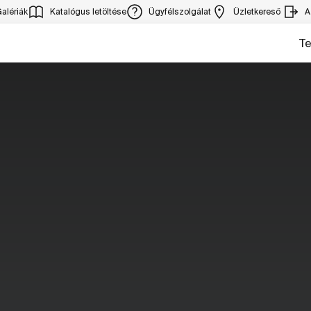
alériák
Katalógus letöltése
Ügyfélszolgálat
Üzletkereső
A
T