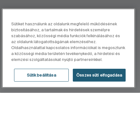
Sütiket használunk az oldalunk megfelelő működésének
biztosításához, a tartalmak és hirdetések személyre
szabásához, közösségi média funkciók felkínálásához és
az oldalunk látogatottságának elemzéséhez.
Oldalhasználattal kapcsolatos információkat is megosztunk
a közösségi média területén tevékenykedő, a hirdetési és
elemzési szolgáltatásokat nyújtó partnereinkkel.
Sütik beállítása
Összes süti elfogadása
KEZDŐLAP
Mini