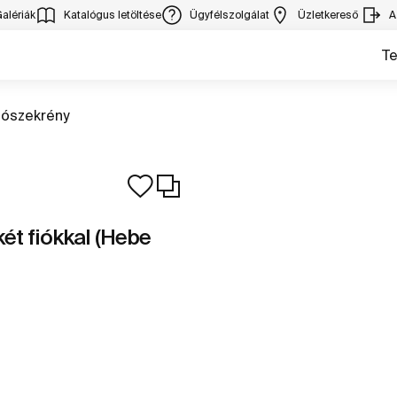
alériák
Katalógus letöltése
Ügyfélszolgálat
Üzletkereső
A
T
rás
sószekrény
ét fiókkal (Hebe