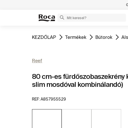
G
Ugrás
Ugrás
Ugrás
Ug
KEZDŐLAP
Termékek
Bútorok
Al
Reef
80 cm-es fürdőszobaszekrény k
slim mosdóval kombinálandó)
REF:
A857955529