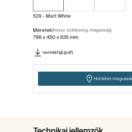
529 - Matt White
Méretek
(hossz, szélesség, magasság)
796 x 450 x 635 mm
termékfájl (pdf)
Hol lehet megvásár
Technikai jellemzők