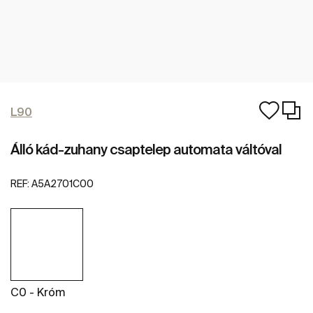
L90
Álló kád-zuhany csaptelep automata váltóval
REF:
A5A2701C00
C0 - Króm