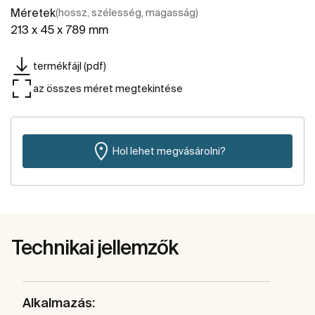
Méretek
(hossz, szélesség, magasság)
213 x 45 x 789 mm
termékfájl (pdf)
az összes méret megtekintése
Hol lehet megvásárolni?
Technikai jellemzők
Alkalmazás: