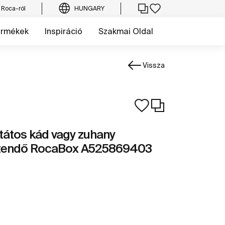
 Roca-ról
HUNGARY
ermékek
Inspiráció
Szakmai Oldal
Vissza
tátos kád vagy zuhany
zítendő RocaBox A525869403