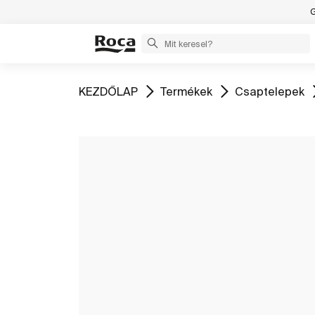
G
Ugrás
Ugrás
Ugrás
KEZDŐLAP
Termékek
Csaptelepek