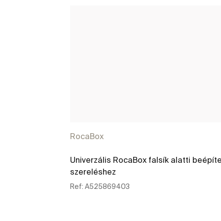
RocaBox
Univerzális RocaBox falsík alatti beépíte
szereléshez
Ref:
A525869403
További részletek