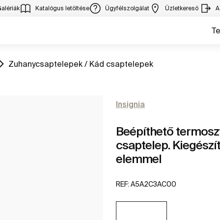
alériák
Katalógus letöltése
Ügyfélszolgálat
Üzletkereső
A
T
Ugrás
Zuhanycsaptelepek / Kád csaptelepek
Insignia
Beépíthető termosz
csaptelep. Kiegés
elemmel
REF:
A5A2C3AC00