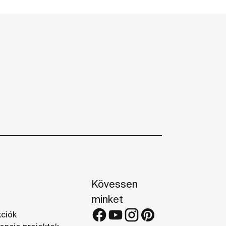
Kövessen
minket
kciók