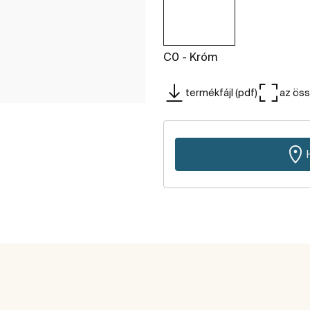
C0 - Króm
termékfájl (pdf)
az ös