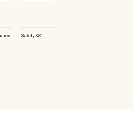
ction
Safety 38º