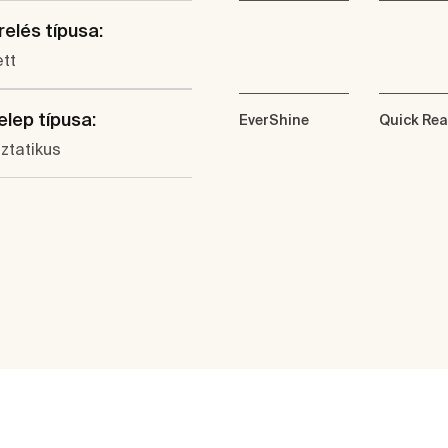
elés típusa:
tt
lep típusa:
EverShine
Quick Rea
ztatikus