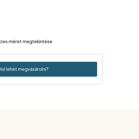
szes méret megtekintése
Hol lehet megvásárolni?