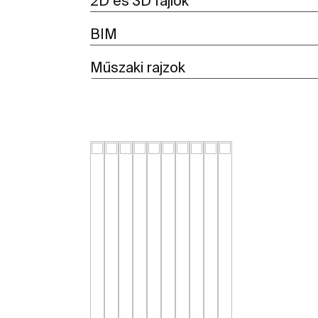
2D és 3D fájlok
BIM
Műszaki rajzok