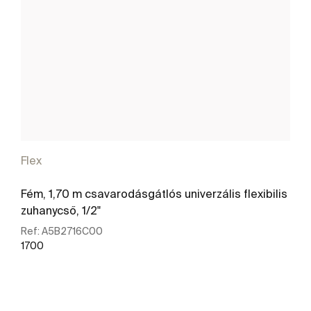
Flex
Fém, 1,70 m csavarodásgátlós univerzális flexibilis
zuhanycső, 1/2"
Ref:
A5B2716C00
1700
További részletek