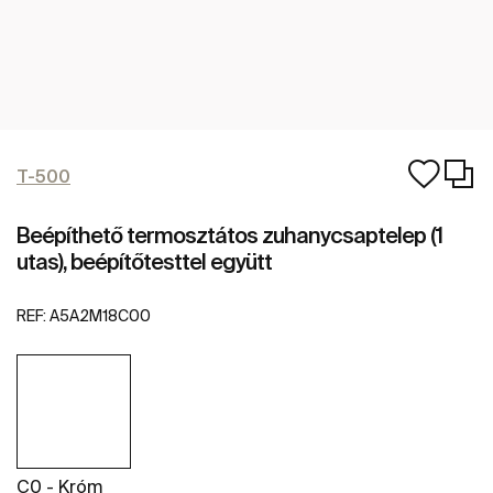
T-500
Beépíthető termosztátos zuhanycsaptelep (1
utas), beépítőtesttel együtt
REF:
A5A2M18C00
C0 - Króm