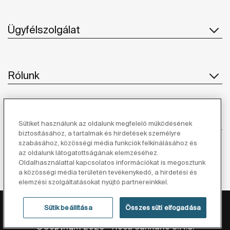
Ügyfélszolgálat
Rólunk
Ihlet
Sütiket használunk az oldalunk megfelelő működésének
biztosításához, a tartalmak és hirdetések személyre
szabásához, közösségi média funkciók felkínálásához és
Kövessen minket
az oldalunk látogatottságának elemzéséhez.
Oldalhasználattal kapcsolatos információkat is megosztunk
a közösségi média területén tevékenykedő, a hirdetési és
elemzési szolgáltatásokat nyújtó partnereinkkel.
Adatvédelmi Tájékoztató
Jogi Nyilatkozat
Sütik beállítása
Összes süti elfogadása
Cookie Szabályzat
©Copyright 2026 - Roca Sanitario S.A.U.