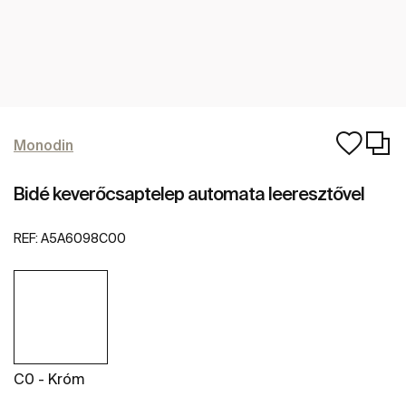
Monodin
Bidé keverőcsaptelep automata leeresztővel
REF:
A5A6098C00
C0 - Króm