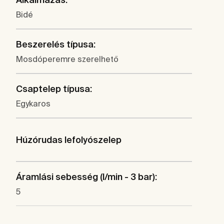
Bidé
Beszerelés típusa:
Mosdóperemre szerelhető
Csaptelep típusa:
Egykaros
Húzórudas lefolyószelep
Áramlási sebesség (l/min - 3 bar):
5