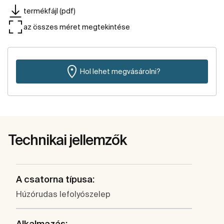
termékfájl (pdf)
az összes méret megtekintése
Hol lehet megvásárolni?
Technikai jellemzők
A csatorna típusa:
Húzórudas lefolyószelep
Alkalmazás: