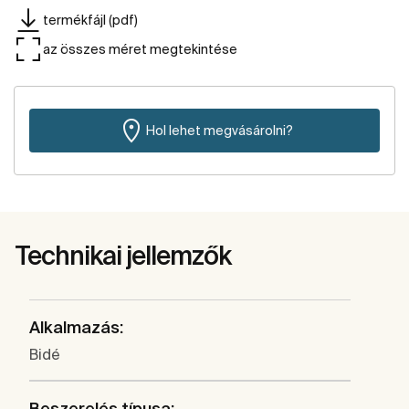
termékfájl (pdf)
az összes méret megtekintése
Hol lehet megvásárolni?
Technikai jellemzők
Alkalmazás:
Bidé
Beszerelés típusa: