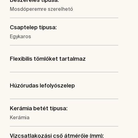
Mosdóperemre szerelhető
Csaptelep típusa:
Egykaros
Flexibilis tömlőket tartalmaz
Húzórudas lefolyószelep
Kerámia betét típusa:
Kerámia
Vízcsatlakozási cső átmérője (mm):