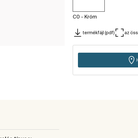
C0 - Króm
termékfájl (pdf)
az ös