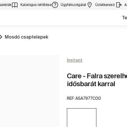
alériák
Katalógus letöltése
Ügyfélszolgálat
Üzletkereső
A
T
Ugrás
Mosdó csaptelepek
Instant
Care - Falra szerel
idősbarát karral
REF:
A5A7977C00