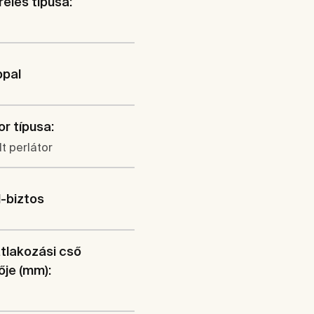
elés típusa:
ppal
or típusa:
lt perlátor
-biztos
tlakozási cső
je (mm):