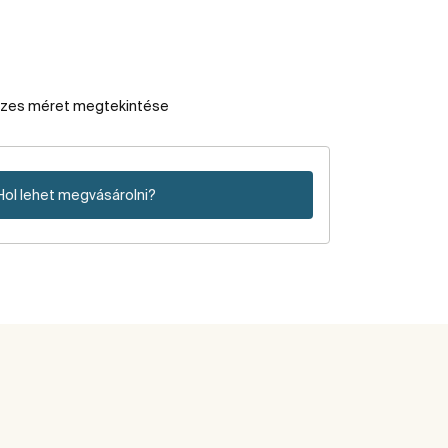
szes méret megtekintése
Hol lehet megvásárolni?