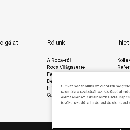
olgálat
Rólunk
Ihlet
A Roca-ról
Kolle
Roca Világszerte
Refer
Fenntarthatóság
Galér
Design És Innováció
Sütiket használunk az oldalunk megfel
Hírek
személyre szabásához, közösségi média
Suppliers
elemzéséhez. Oldalhasználattal kapcso
tevékenykedő, a hirdetési és elemzési s
Adatvédelmi Tájéko