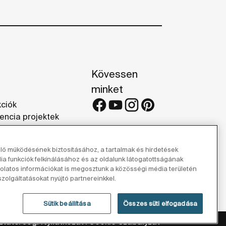
Kövessen
minket
kciók
encia projektek
iák
elő működésének biztosításához, a tartalmak és hirdetések
 funkciók felkínálásához és az oldalunk látogatottságának
latos információkat is megosztunk a közösségi média területén
zolgáltatásokat nyújtó partnereinkkel.
Sütik beállítása
Összes süti elfogadása
ztató
Jogi Nyilatkozat
Cookie Szabályzat