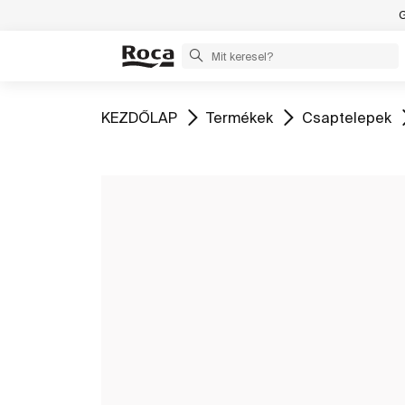
G
Ugrás
Ugrás
Ugrás
KEZDŐLAP
Termékek
Csaptelepek