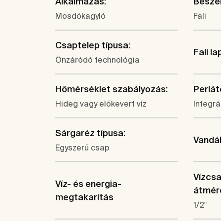
Alkalmazás:
Beszer
Mosdókagyló
Fali
Csaptelep típusa:
Fali la
Önzáródó technológia
Hőmérséklet szabályozás:
Perlát
Hideg vagy előkevert víz
Integrá
Sárgaréz típusa:
Vandál
Egyszerű csap
Vízcsa
Víz- és energia-
átmérő
megtakarítás
1/2"