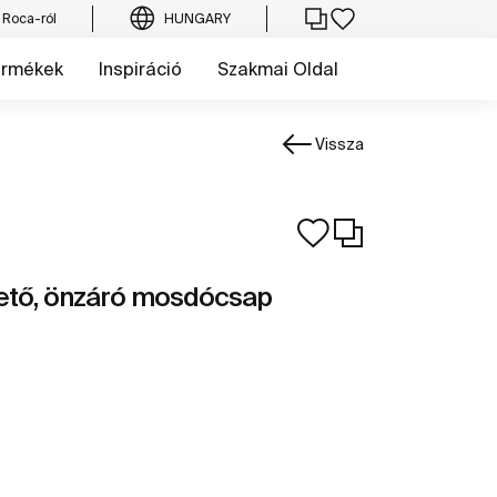
 Roca-ról
HUNGARY
ermékek
Inspiráció
Szakmai Oldal
Vissza
hető, önzáró mosdócsap