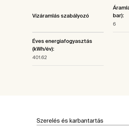
Áramlá
bar):
Vízáramlás szabályozó
6
Éves energiafogyasztás
(kWh/év):
401.62
Szerelés és karbantartás