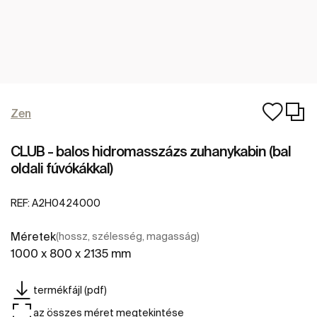
Zen
CLUB - balos hidromasszázs zuhanykabin (bal
oldali fúvókákkal)
REF:
A2H0424000
Méretek
(hossz, szélesség, magasság)
1000 x 800 x 2135 mm
termékfájl (pdf)
az összes méret megtekintése