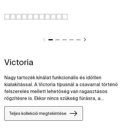
Victoria
Nagy tartozék kínálat funkcionális és időtlen
kialakítással. A Victoria típusnál a csavarral történő
felszerelés mellett lehetőség van ragasztásos
rögzítésre is. Ekkor nincs szükség fúrásra, a
ragasztás nagyon tartós (max. 5 kg statikus terhelést
bír). A tökéletes megoldás magán fürdőszobákhoz,
Teljes kollekció megtekintése
fél-nyilvános, vagy nyilvános mosdókhoz, beleértve a
csökkent mozgásképességű emberek használatára