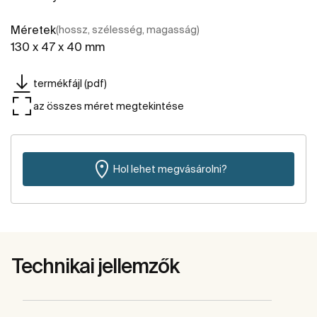
Méretek
(hossz, szélesség, magasság)
130 x 47 x 40 mm
termékfájl (pdf)
az összes méret megtekintése
Hol lehet megvásárolni?
Technikai jellemzők