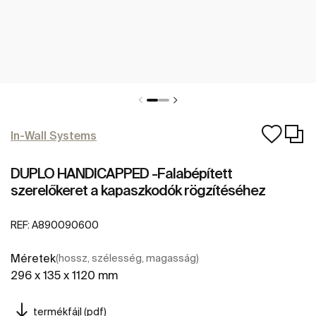
In-Wall Systems
DUPLO HANDICAPPED -Falabépített
szerelőkeret a kapaszkodók rögzítéséhez
REF:
A890090600
Méretek
(hossz, szélesség, magasság)
296 x 135 x 1120 mm
termékfájl (pdf)