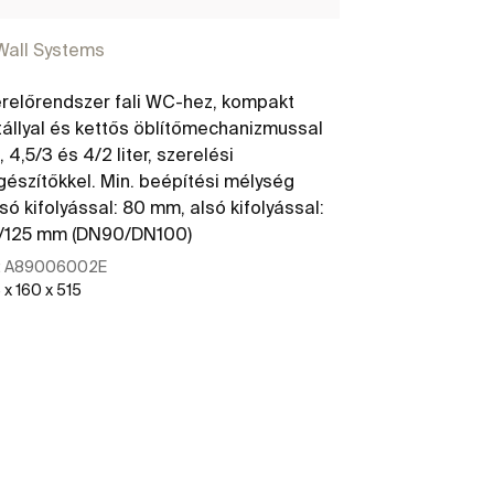
Wall Systems
In-Wall Syste
relőrendszer fali WC-hez, kompakt
Beépítőkeret 
tállyal és kettős öblítőmechanizmussal
gipszkarton fa
, 4,5/3 és 4/2 liter, szerelési
gészítőkkel. Min. beépítési mélység
só kifolyással: 80 mm, alsó kifolyással:
7/125 mm (DN90/DN100)
:
A89006002E
Ref:
A8900600
 x 160 x 515
További részletek
To