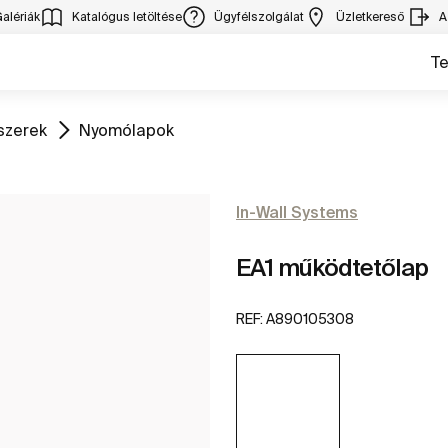
alériák
Katalógus letöltése
Ügyfélszolgálat
Üzletkereső
A
T
Ugrás
szerek
Nyomólapok
In-Wall Systems
EA1 működtetőlap
REF:
A890105308