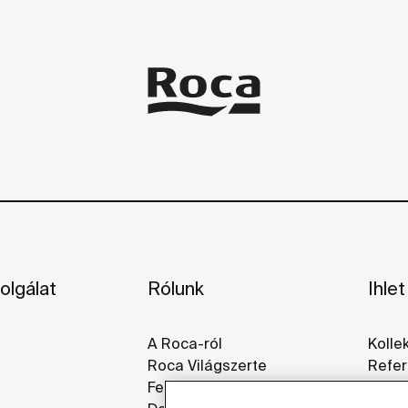
olgálat
Rólunk
Ihlet
A Roca-ról
Kolle
Roca Világszerte
Refer
Fenntarthatóság
Galér