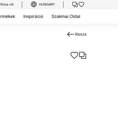
 Roca-ról
HUNGARY
ermékek
Inspiráció
Szakmai Oldal
Vissza