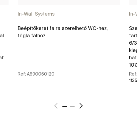
In-Wall Systems
In-
Beépítőkeret falra szerelhető WC-hez,
Sze
al
tégla falhoz
tar
6/3
kie
l:
hát
10
Ref:
A890060120
Ref
1135
További részletek