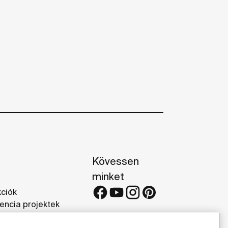
Kövessen
minket
kciók
encia projektek
iák