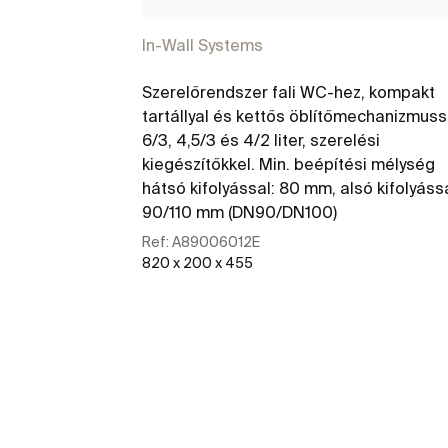
In-Wall Systems
Szerelőrendszer fali WC-hez, kompakt
tartállyal és kettős öblítőmechanizmuss
6/3, 4,5/3 és 4/2 liter, szerelési
kiegészítőkkel. Min. beépítési mélység
hátsó kifolyással: 80 mm, alsó kifolyássa
90/110 mm (DN90/DN100)
Ref:
A89006012E
820 x 200 x 455
További részletek