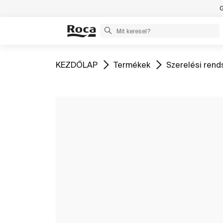
G
Ugrás
Ugrás
Ugrás
KEZDŐLAP
Termékek
Szerelési rend