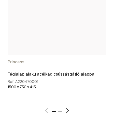
Princess
Téglalap alakú acélkád csúszásgátló alappal
Ref:
A220470001
1500 x 750 x 415
További részletek