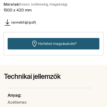
Méretek
(hossz, szélesség, magasság)
1500 x 420 mm
termékfájl (pdf)
Hol lehet megvásárolni?
Technikai jellemzők
Anyag:
Acéllemez