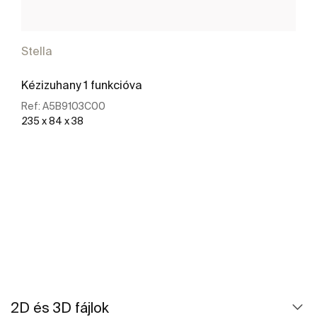
Stella
Kézizuhany 1 funkcióva
Ref:
A5B9103C00
235 x 84 x 38
További részletek
2D és 3D fájlok