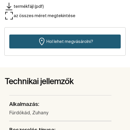
termékfájl (pdf)
az összes méret megtekintése
Hol lehet megvásárolni?
Technikai jellemzők
Alkalmazás:
Fürdőkád, Zuhany
Beszerelés típusa: