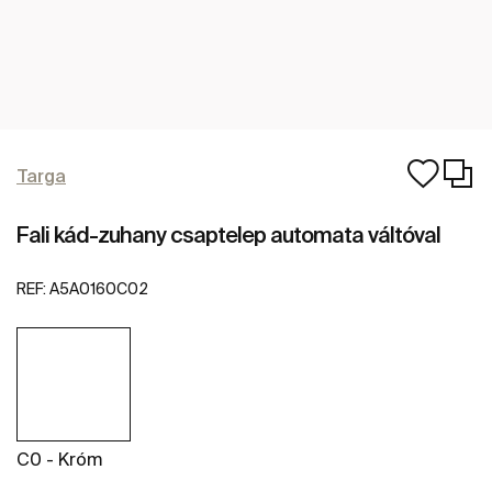
Targa
Fali kád-zuhany csaptelep automata váltóval
REF:
A5A0160C02
C0 - Króm