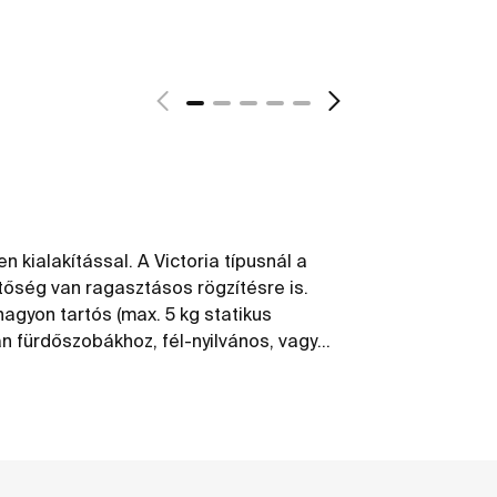
n kialakítással. A Victoria típusnál a
etőség van ragasztásos rögzítésre is.
nagyon tartós (max. 5 kg statikus
n fürdőszobákhoz, fél-nyilvános, vagy
kent mozgásképességű emberek