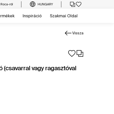
 Roca-ról
HUNGARY
ermékek
Inspiráció
Szakmai Oldal
Vissza
 (csavarral vagy ragasztóval