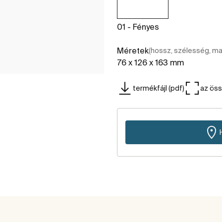
01 - Fényes
Méretek
(hossz, szélesség, m
76 x 126 x 163 mm
termékfájl (pdf)
az ös