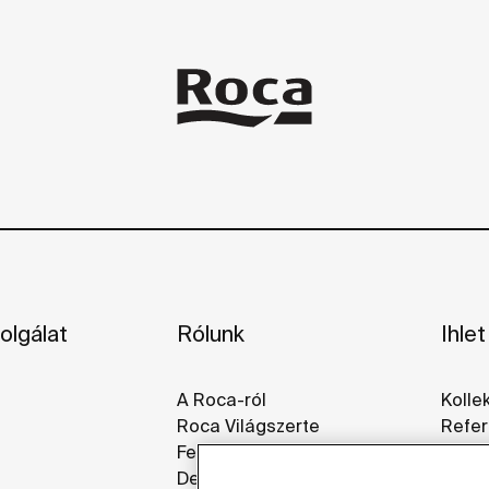
olgálat
Rólunk
Ihlet
A Roca-ról
Kolle
Roca Világszerte
Refer
Fenntarthatóság
Galér
Design És Innováció