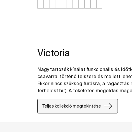
Victoria
Nagy tartozék kínálat funkcionális és időtle
csavarral történő felszerelés mellett leh
Ekkor nincs szükség fúrásra, a ragasztás 
terhelést bír). A tökéletes megoldás magá
nyilvános mosdókhoz, beleértve a csök
használatára szolgáló helyeket is.
Teljes kollekció megtekintése