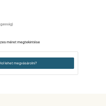
agasság)
szes méret megtekintése
Hol lehet megvásárolni?