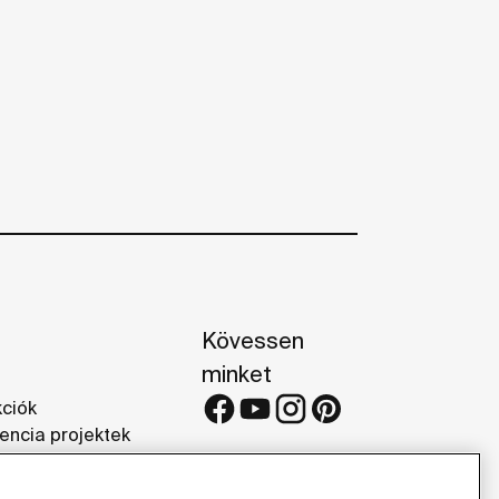
Kövessen
minket
kciók
encia projektek
iák