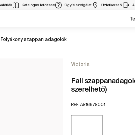
alériák
Katalógus letöltése
Ügyfélszolgálat
Üzletkereső
A
T
Ugrás
Folyékony szappan adagolók
Victoria
Fali szappanadagoló
szerelhető)
REF:
A816678001