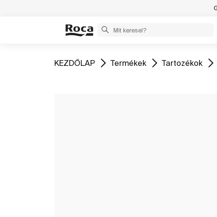
G
Ugrás
Ugrás
Ugrás
KEZDŐLAP
Termékek
Tartozékok