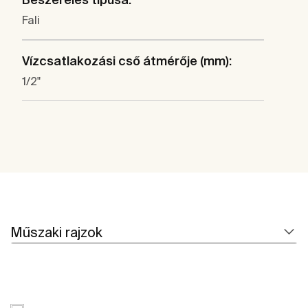
Fali
Vízcsatlakozási cső átmérője (mm):
1/2"
Műszaki rajzok