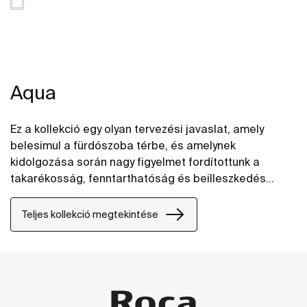
Aqua
Ez a kollekció egy olyan tervezési javaslat, amely
belesimul a fürdőszoba térbe, és amelynek
kidolgozása során nagy figyelmet fordítottunk a
takarékosság, fenntarthatóság és beilleszkedés
elveire minden egyes elem kialakítása közben.
Teljes kollekció megtekintése