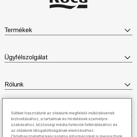
Termékek
Ügyfélszolgálat
Rólunk
Ihlet
Sütiket használunk az oldalunk megfelelő működésének
biztosításához, a tartalmak és hirdetések személyre
szabásához, közösségi média funkciók felkínálásához és
Kövessen minket
az oldalunk látogatottságának elemzéséhez.
Oldalhasználattal kapcsolatos információkat is megosztunk