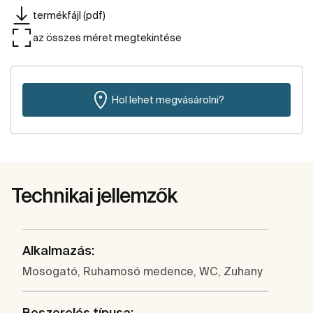
termékfájl (pdf)
az összes méret megtekintése
Hol lehet megvásárolni?
Technikai jellemzők
Alkalmazás:
Mosogató, Ruhamosó medence, WC, Zuhany
Beszerelés típusa: