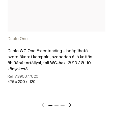
Duplo One
Duplo WC One Freestanding – beépíthető
szerelőkeret kompakt, szabadon álló kettős
öblítésű tartállyal, fali WC-hez, Ø 90 / Ø 110
könyökcső
Ref:
A890077020
475 x 200 x 1120
További részletek