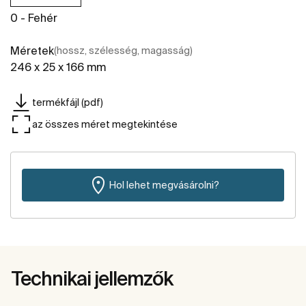
0 - Fehér
Méretek
(hossz, szélesség, magasság)
246 x 25 x 166 mm
termékfájl (pdf)
az összes méret megtekintése
Hol lehet megvásárolni?
Technikai jellemzők