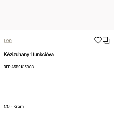
L90
Kézizuhany 1 funkcióva
REF:
A5B9105BC0
C0 - Króm