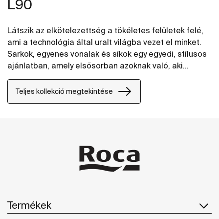
L90
Látszik az elkötelezettség a tökéletes felületek felé,
ami a technológia által uralt világba vezet el minket.
Sarkok, egyenes vonalak és síkok egy egyedi, stílusos
ajánlatban, amely elsősorban azoknak való, aki
szeretik a városi élet által ihletett design-t.
Teljes kollekció megtekintése
Termékek