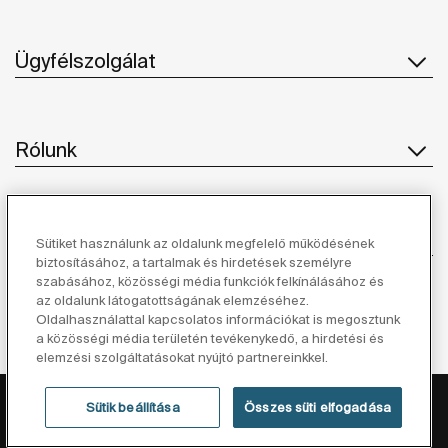
Ügyfélszolgálat
Rólunk
Ihlet
Sütiket használunk az oldalunk megfelelő működésének
biztosításához, a tartalmak és hirdetések személyre
szabásához, közösségi média funkciók felkínálásához és
Kövessen minket
az oldalunk látogatottságának elemzéséhez.
Oldalhasználattal kapcsolatos információkat is megosztunk
a közösségi média területén tevékenykedő, a hirdetési és
elemzési szolgáltatásokat nyújtó partnereinkkel.
Adatvédelmi Tájékoztató
Jogi Nyilatkozat
Sütik beállítása
Összes süti elfogadása
Cookie Szabályzat
©Copyright 2026 - Roca Sanitario S.A.U.