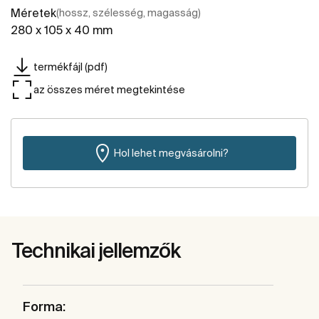
Méretek
(hossz, szélesség, magasság)
280 x 105 x 40 mm
termékfájl (pdf)
az összes méret megtekintése
Hol lehet megvásárolni?
Technikai jellemzők
Forma: