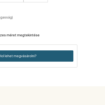
agasság)
szes méret megtekintése
Hol lehet megvásárolni?