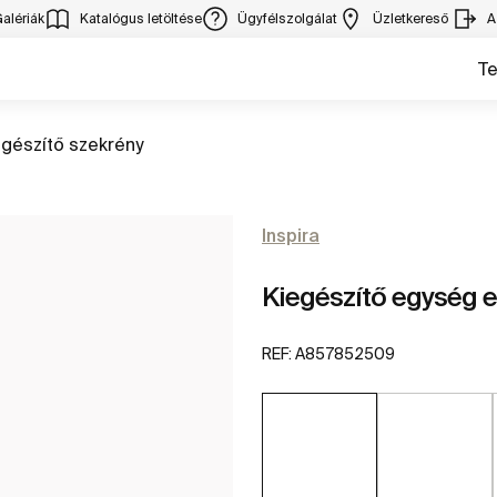
alériák
Katalógus letöltése
Ügyfélszolgálat
Üzletkereső
A
T
rás
egészítő szekrény
Inspira
Kiegészítő egység e
REF:
A857852509