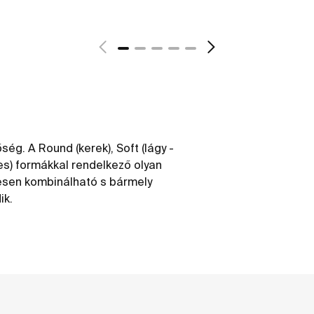
g. A Round (kerek), Soft (lágy -
tes) formákkal rendelkező olyan
tesen kombinálható s bármely
ik.