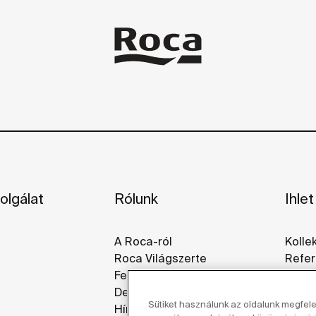
olgálat
Rólunk
Ihlet
A Roca-ról
Kolle
Roca Világszerte
Refer
Fenntarthatóság
Galér
Design És Innováció
Sütiket használunk az oldalunk megfel
Hírek