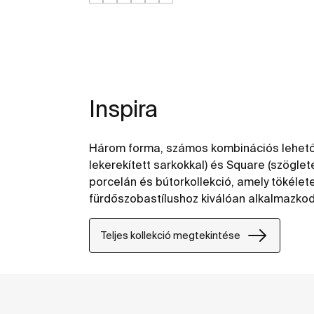
Inspira
Három forma, számos kombinációs lehetősé
lekerekített sarkokkal) és Square (szögle
porcelán és bútorkollekció, amely tökéle
fürdőszobastílushoz kiválóan alkalmazkod
Teljes kollekció megtekintése