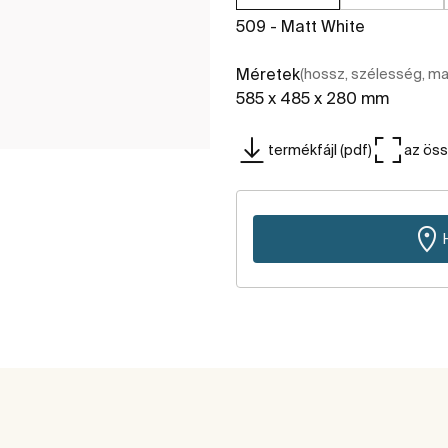
509 - Matt White
Méretek
(hossz, szélesség, m
585 x 485 x 280 mm
termékfájl (pdf)
az ös