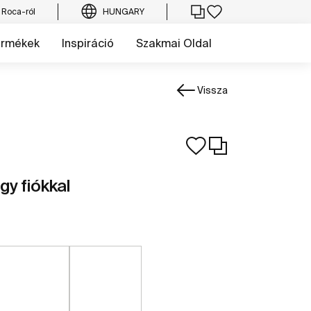
 Roca-ról
HUNGARY
ermékek
Inspiráció
Szakmai Oldal
Vissza
gy fiókkal