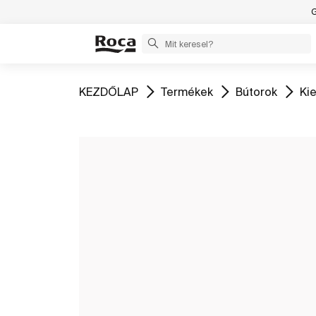
G
Ugrás
Ugrás
Ugrás
Ug
KEZDŐLAP
Termékek
Bútorok
Ki