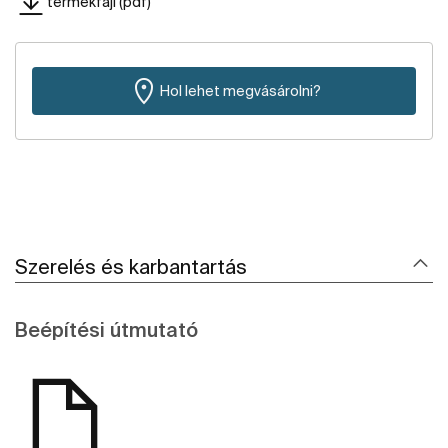
termékfájl (pdf)
Hol lehet megvásárolni?
Szerelés és karbantartás
Beépítési útmutató