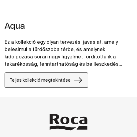
Aqua
Ez a kollekció egy olyan tervezési javaslat, amely
belesimul a fürdőszoba térbe, és amelynek
kidolgozása során nagy figyelmet fordítottunk a
takarékosság, fenntarthatóság és beilleszkedés
elveire minden egyes elem kialakítása közben.
Teljes kollekció megtekintése