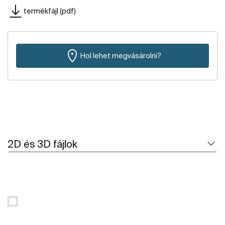
termékfájl (pdf)
Hol lehet megvásárolni?
2D és 3D fájlok