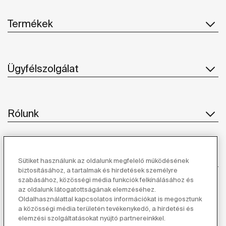
Termékek
Ügyfélszolgálat
Rólunk
Ihlet
Sütiket használunk az oldalunk megfelelő működésének
biztosításához, a tartalmak és hirdetések személyre
szabásához, közösségi média funkciók felkínálásához és
Kövessen minket
az oldalunk látogatottságának elemzéséhez.
Oldalhasználattal kapcsolatos információkat is megosztunk
a közösségi média területén tevékenykedő, a hirdetési és
elemzési szolgáltatásokat nyújtó partnereinkkel.