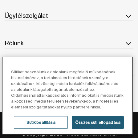
Ügyfélszolgálat
Rólunk
Ihlet
Sütiket használunk az oldalunk megfelelő működésének
biztosításához, a tartalmak és hirdetések személyre
szabásához, közösségi média funkciók felkínálásához és
Kövessen minket
az oldalunk látogatottságának elemzéséhez.
Oldalhasználattal kapcsolatos információkat is megosztunk
a közösségi média területén tevékenykedő, a hirdetési és
elemzési szolgáltatásokat nyújtó partnereinkkel.
Adatvédelmi Tájékoztató
Jogi Nyilatkozat
Sütik beállítása
Összes süti elfogadása
Cookie Szabályzat
©Copyright 2026 - Roca Sanitario S.A.U.