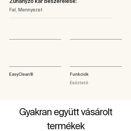
Zuhanyzó kar beszerelése:
Fal, Mennyezet
EasyClean®
Funkciók
Esőztető
Gyakran együtt vásárolt
termékek