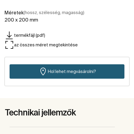
Méretek
(hossz, szélesség, magasság)
200 x 200 mm
termékfájl (pdf)
az összes méret megtekintése
Hol lehet megvásárolni?
Technikai jellemzők