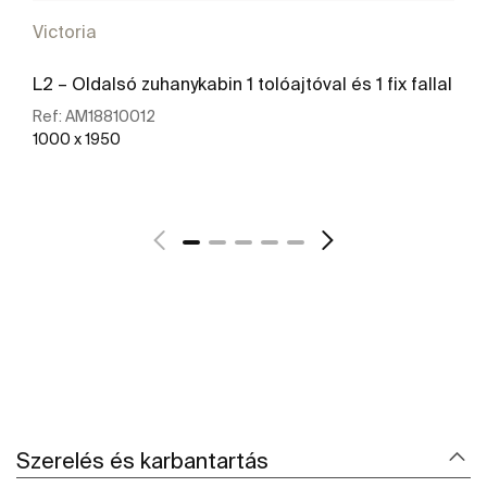
Victoria
L2 – Oldalsó zuhanykabin 1 tolóajtóval és 1 fix fallal
Ref:
AM18810012
1000 x 1950
További részletek
Szerelés és karbantartás