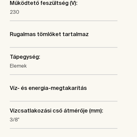
Működtető feszültség (V):
230
Rugalmas tömlőket tartalmaz
Tápegység:
Elemek
Víz- és energia-megtakarítás
Vízcsatlakozási cső átmérője (mm):
3/8"