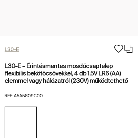
L30-E
L30-E – Érintésmentes mosdócsaptelep
flexibilis bekötőcsövekkel, 4 db 1,5V LR6 (AA)
elemmel vagy hálózatról (230V) működtethető
REF:
A5A5809C00