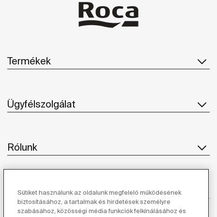
Termékek
Ügyfélszolgálat
Rólunk
Ihlet
Sütiket használunk az oldalunk megfelelő működésének
biztosításához, a tartalmak és hirdetések személyre
szabásához, közösségi média funkciók felkínálásához és
Kövessen minket