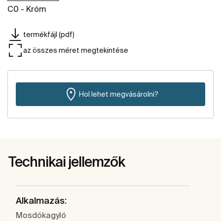
C0 - Króm
termékfájl (pdf)
az összes méret megtekintése
Hol lehet megvásárolni?
Technikai jellemzők
Alkalmazás:
Mosdókagyló