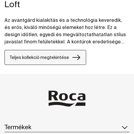
Loft
Az avantgárd kialakítás és a technológia keveredik,
és erős, kiváló minőségű elemeket hoz létre. Ez a
design időtlen, egyedi és megváltoztathatatlan stílus
javaslat finom felületekkel. A kontúrok eredetisége
minden teret eleganciával, a pontosság és kiválóság
érzésével tölt meg.
Teljes kollekció megtekintése
Termékek