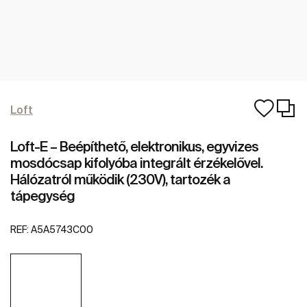
Loft
Loft-E – Beépíthető, elektronikus, egyvizes
mosdócsap kifolyóba integrált érzékelővel.
Hálózatról működik (230V), tartozék a
tápegység
REF:
A5A5743C00