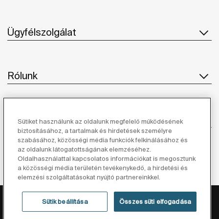
Ügyfélszolgálat
Rólunk
Ihlet
Sütiket használunk az oldalunk megfelelő működésének
biztosításához, a tartalmak és hirdetések személyre
szabásához, közösségi média funkciók felkínálásához és
Kövessen minket
az oldalunk látogatottságának elemzéséhez.
Oldalhasználattal kapcsolatos információkat is megosztunk
a közösségi média területén tevékenykedő, a hirdetési és
elemzési szolgáltatásokat nyújtó partnereinkkel.
Adatvédelmi Tájékoztató
Jogi Nyilatkozat
Sütik beállítása
Összes süti elfogadása
Cookie Szabályzat