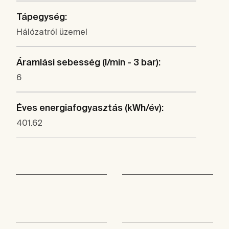
Tápegység:
Hálózatról üzemel
Áramlási sebesség (l/min - 3 bar):
6
Éves energiafogyasztás (kWh/év):
401.62