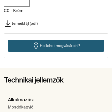
C0 - Króm
termékfájl (pdf)
Hol lehet megvásárolni?
Technikai jellemzők
Alkalmazás:
Mosdókagyló