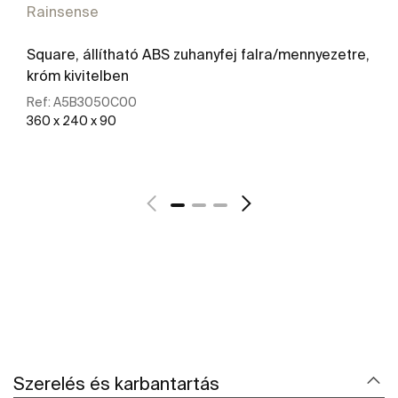
Rainsense
Square, állítható ABS zuhanyfej falra/mennyezetre,
króm kivitelben
Ref:
A5B3050C00
360 x 240 x 90
További részletek
Szerelés és karbantartás