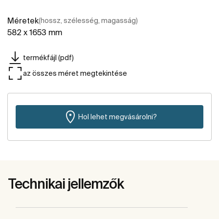
Méretek
(hossz, szélesség, magasság)
582 x 1653 mm
termékfájl (pdf)
az összes méret megtekintése
Hol lehet megvásárolni?
Technikai jellemzők