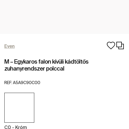
Even
M – Egykaros falon kívüli kádtöltős
zuhanyrendszer polccal
REF:
A5A9C90C00
C0 - Króm