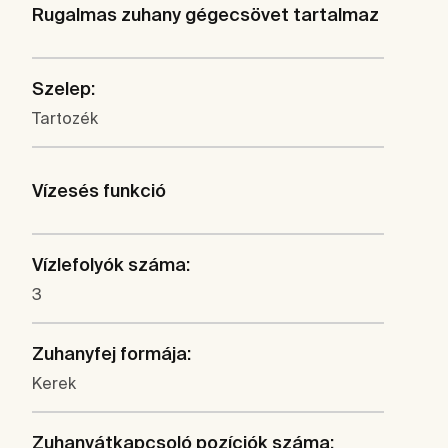
Rugalmas zuhany gégecsövet tartalmaz
Szelep:
Tartozék
Vízesés funkció
Vízlefolyók száma:
3
Zuhanyfej formája:
Kerek
Zuhanyátkapcsoló pozíciók száma: