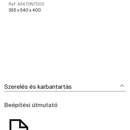
Ref:
A3470N7000
355 x 540 x 400
További részletek
Szerelés és karbantartás
Beépítési útmutató