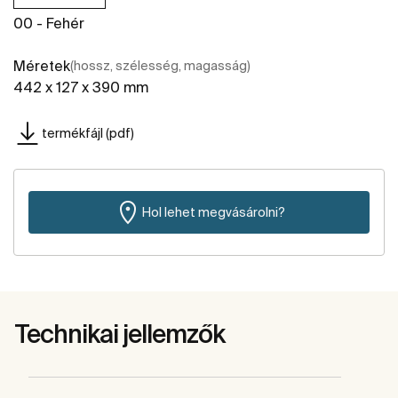
00 - Fehér
Méretek
(hossz, szélesség, magasság)
442 x 127 x 390 mm
termékfájl (pdf)
Hol lehet megvásárolni?
Technikai jellemzők