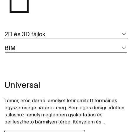
2D és 3D fájlok
BIM
Universal
Tömör, erős darab, amelyet lefinomított formáinak
egyszerűsége határoz meg. Semleges design időtlen
stílushoz, amely meglepően gyakorlatias és
beilleszthető bármilyen térbe. Kényelem és
funkcionalitás praktikus és nagyon sokoldalú