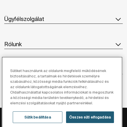
Ügyfélszolgálat
Rólunk
Ihlet
Sütiket használunk az oldalunk megfelelő működésének
biztosításához, a tartalmak és hirdetések személyre
szabásához, közösségi média funkciók felkínálásához és
Kövessen minket
az oldalunk látogatottságának elemzéséhez.
Oldalhasználattal kapcsolatos információkat is megosztunk
a közösségi média területén tevékenykedő, a hirdetési és
elemzési szolgáltatásokat nyújtó partnereinkkel.
Adatvédelmi Tájékoztató
Jogi Nyilatkozat
Sütik beállítása
Összes süti elfogadása
Cookie Szabályzat