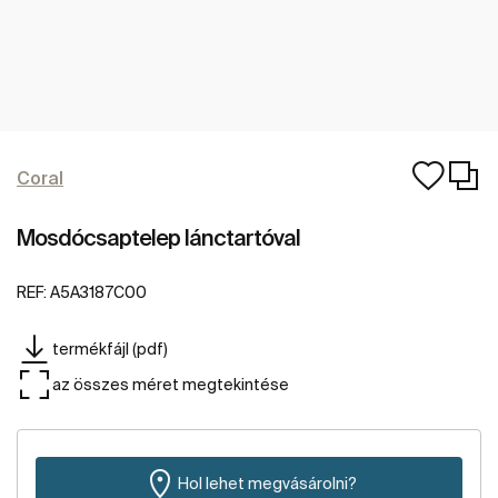
Coral
Mosdócsaptelep lánctartóval
REF:
A5A3187C00
termékfájl (pdf)
az összes méret megtekintése
Hol lehet megvásárolni?