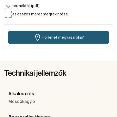
termékfájl (pdf)
az összes méret megtekintése
Hol lehet megvásárolni?
Technikai jellemzők
Alkalmazás:
Mosdókagyló
Beszerelés típusa: