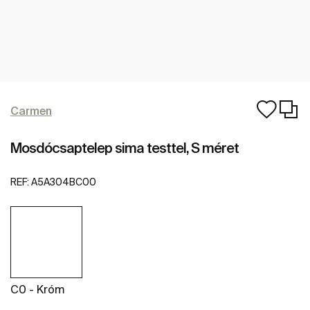
Carmen
Mosdócsaptelep sima testtel, S méret
REF:
A5A304BC00
C0 - Króm