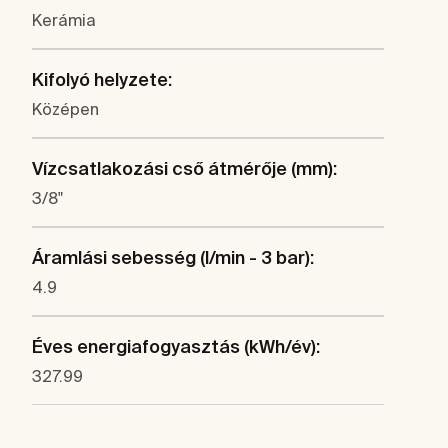
Kerámia
Kifolyó helyzete:
Középen
Vízcsatlakozási cső átmérője (mm):
3/8"
Áramlási sebesség (l/min - 3 bar):
4.9
Éves energiafogyasztás (kWh/év):
327.99