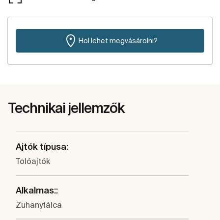
Hol lehet megvásárolni?
Technikai jellemzők
Ajtók típusa:
Tolóajtók
Alkalmas::
Zuhanytálca