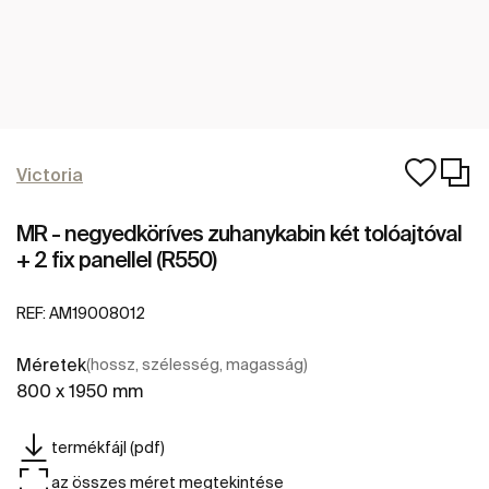
Victoria
MR - negyedköríves zuhanykabin két tolóajtóval
+ 2 fix panellel (R550)
REF:
AM19008012
Méretek
(hossz, szélesség, magasság)
800 x 1950 mm
termékfájl (pdf)
az összes méret megtekintése