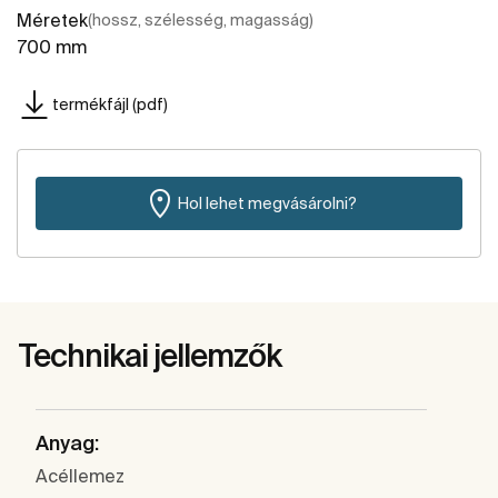
Méretek
(hossz, szélesség, magasság)
700 mm
termékfájl (pdf)
Hol lehet megvásárolni?
Technikai jellemzők
Anyag:
Acéllemez