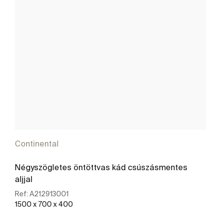
Continental
Négyszögletes öntöttvas kád csúszásmentes
aljjal
Ref:
A212913001
1500 x 700 x 400