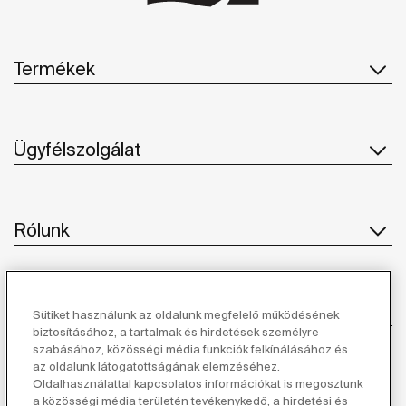
Termékek
Ügyfélszolgálat
Rólunk
Ihlet
Sütiket használunk az oldalunk megfelelő működésének
biztosításához, a tartalmak és hirdetések személyre
szabásához, közösségi média funkciók felkínálásához és
Kövessen minket
az oldalunk látogatottságának elemzéséhez.
Oldalhasználattal kapcsolatos információkat is megosztunk
a közösségi média területén tevékenykedő, a hirdetési és