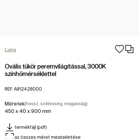
Luna
Ovális tükör peremvilágítással, 3000K
színhőmérséklettel
REF:
A812428000
Méretek
(hossz, szélesség, magasság)
450 x 40 x 900 mm
termékfájl (pdf)
az összes méret megtekintése