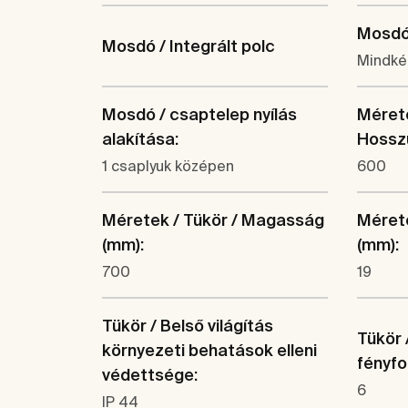
Mosdó 
Mosdó / Integrált polc
Mindké
Mosdó / csaptelep nyílás
Mérete
alakítása:
Hossz
1 csaplyuk középen
600
Méretek / Tükör / Magasság
Mérete
(mm):
(mm):
700
19
Tükör / Belső világítás
Tükör 
környezeti behatások elleni
fényfo
védettsége:
6
IP 44