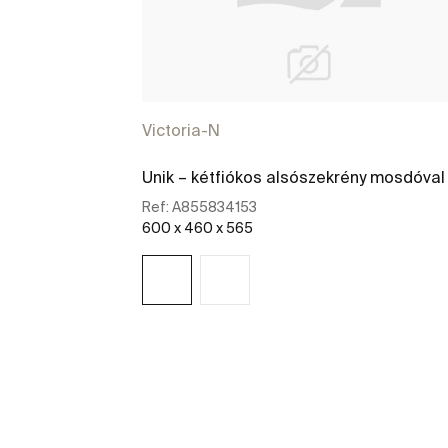
Victoria-N
Unik – kétfiókos alsószekrény mosdóval
Ref:
A855834153
600 x 460 x 565
További részletek