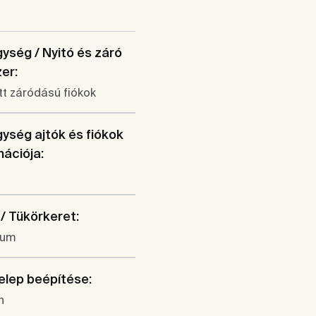
ység / Nyitó és záró
er:
t záródású fiókok
ység ajtók és fiókok
ációja:
/ Tükörkeret:
ium
lep beépítése:
n