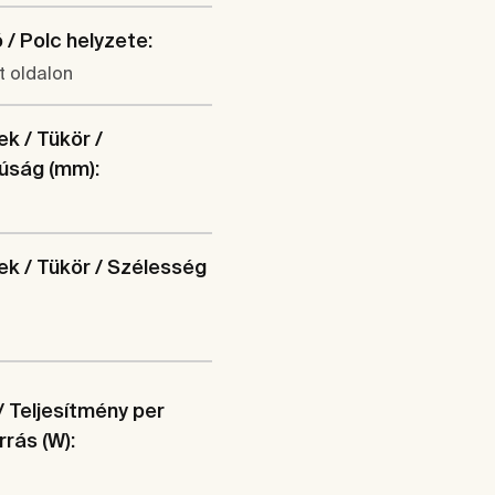
/ Polc helyzete:
t oldalon
k / Tükör /
úság (mm):
k / Tükör / Szélesség
/ Teljesítmény per
rrás (W):