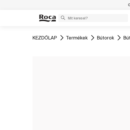
G
Ugrás
Ugrás
Ugrás
Ug
KEZDŐLAP
Termékek
Bútorok
Bú