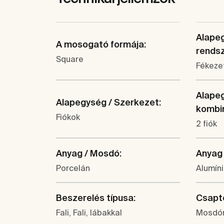
Alapeg
A mosogató formája:
rendsz
Square
Fékezet
Alapeg
Alapegység / Szerkezet:
kombin
Fiókok
2 fiók
Anyag / Mosdó:
Anyag 
Porcelán
Alumín
Beszerelés típusa:
Csapte
Fali, Fali, lábakkal
Mosdó