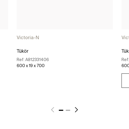
Victoria-N
Vic
Tükör
Tük
Ref:
A812331406
Ref
600 x 19 x 700
600
További részletek