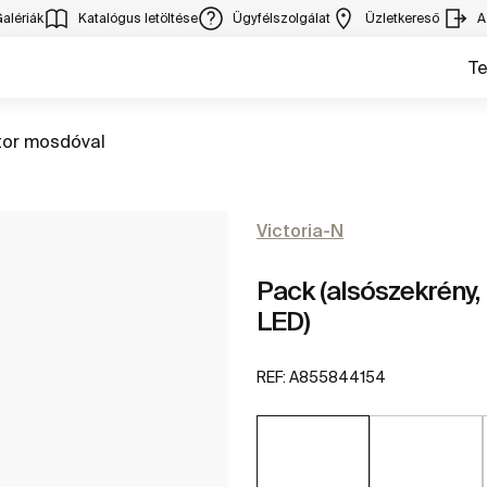
alériák
Katalógus letöltése
Ügyfélszolgálat
Üzletkereső
A
T
rás
tor mosdóval
Victoria-N
Pack (alsószekrény,
LED)
REF:
A855844154