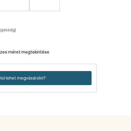
agasság)
szes méret megtekintése
Hol lehet megvásárolni?