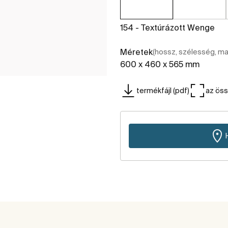
154 - Textúrázott Wenge
Méretek
(hossz, szélesség, m
600 x 460 x 565 mm
termékfájl (pdf)
az ös