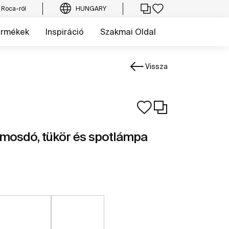
 Roca-ról
HUNGARY
ermékek
Inspiráció
Szakmai Oldal
Vissza
 mosdó, tükör és spotlámpa