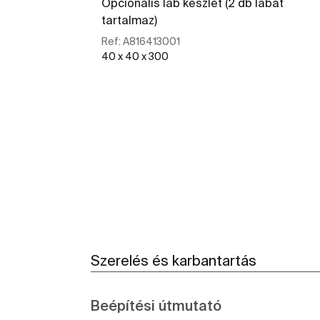
Opcionális láb készlet (2 db lábat
tartalmaz)
Ref:
A816413001
40 x 40 x 300
További részletek
Szerelés és karbantartás
Beépítési útmutató