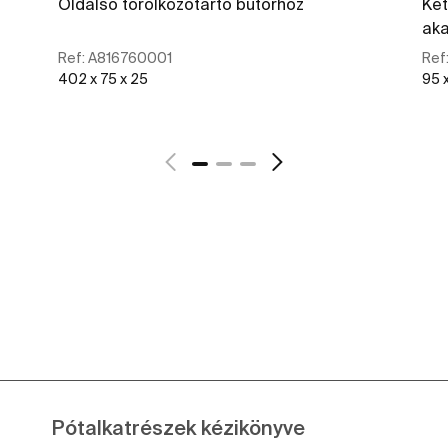
Oldalsó törölközőtartó bútorhoz
Két
ak
Ref:
A816760001
Ref
402 x 75 x 25
95 
További részletek
Pótalkatrészek kézikönyve