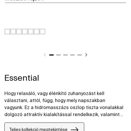
Essential
Hogy relaxáló, vagy élénkítő zuhanyozást kell
választani, attól, függ, hogy mely napszakban
vagyunk. Ez a hidromasszázs oszlop tiszta vonalakkal
dolgozó attraktív kialakítással rendelkezik, valamint
mód van a hőmérséklet és a vízsugár erősség
szabályzására is.
Teljes kollekció megtekintése