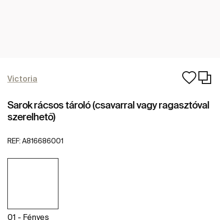
Victoria
Sarok rácsos tároló (csavarral vagy ragasztóval
szerelhető)
REF:
A816686001
01 - Fényes