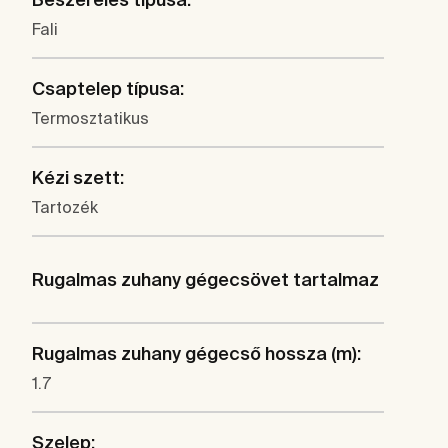
Fali
Csaptelep típusa:
Termosztatikus
Kézi szett:
Tartozék
Rugalmas zuhany gégecsövet tartalmaz
Rugalmas zuhany gégecső hossza (m):
1.7
Szelep: