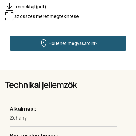
termékfájl (pdf)
az összes méret megtekintése
Hol lehet megvásárolni?
Technikai jellemzők
Alkalmas::
Zuhany
Beszerelés típusa: