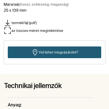
Méretek
(hossz, szélesség, magasság)
25 x 139 mm
termékfájl (pdf)
az összes méret megtekintése
Hol lehet megvásárolni?
Technikai jellemzők
Anyag: