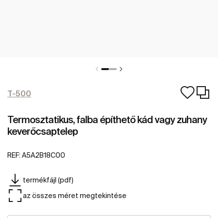
T-500
Termosztatikus, falba építhető kád vagy zuhany
keverőcsaptelep
REF:
A5A2B18C00
termékfájl (pdf)
az összes méret megtekintése