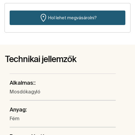
Hol lehet megvásárolni?
Technikai jellemzők
Alkalmas::
Mosdókagyló
Anyag:
Fém