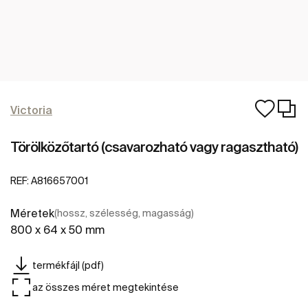
Victoria
Törölközőtartó (csavarozható vagy ragasztható)
REF:
A816657001
Méretek
(hossz, szélesség, magasság)
800 x 64 x 50 mm
termékfájl (pdf)
az összes méret megtekintése