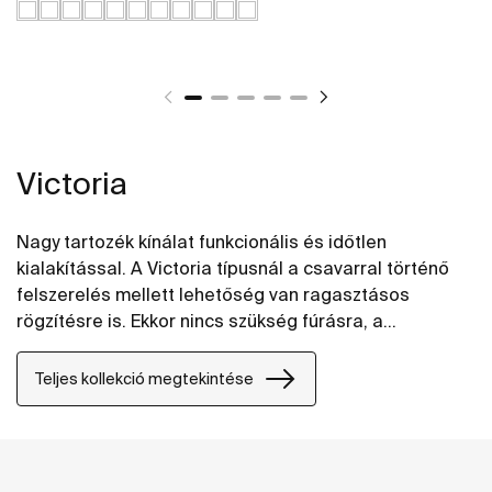
Victoria
Nagy tartozék kínálat funkcionális és időtlen
kialakítással. A Victoria típusnál a csavarral történő
felszerelés mellett lehetőség van ragasztásos
rögzítésre is. Ekkor nincs szükség fúrásra, a
ragasztás nagyon tartós (max. 5 kg statikus terhelést
bír). A tökéletes megoldás magán fürdőszobákhoz,
Teljes kollekció megtekintése
fél-nyilvános, vagy nyilvános mosdókhoz, beleértve a
csökkent mozgásképességű emberek használatára
szolgáló helyeket is.