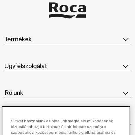
Termékek
Ügyfélszolgálat
Rólunk
Ihlet
Sütiket használunk az oldalunk megfelelő működésének
biztosításához, a tartalmak és hirdetések személyre
szabásához, közösségi média funkciók felkínálásához és
Kövessen minket