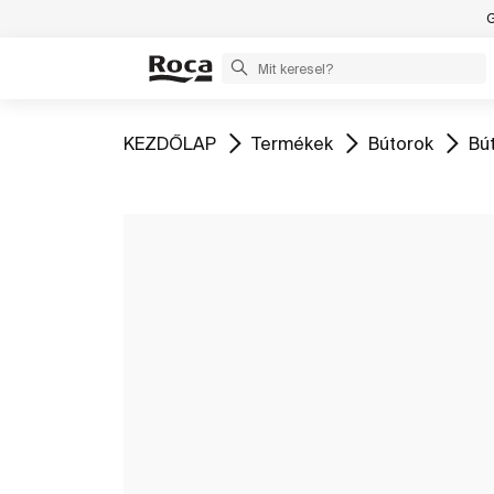
G
Ugrás
Ugrás
Ugrás
Ug
KEZDŐLAP
Termékek
Bútorok
Bú