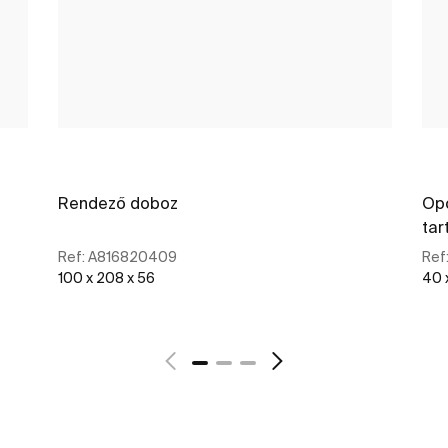
Rendező doboz
Opc
tar
Ref:
A816820409
Ref
100 x 208 x 56
40 
További részletek