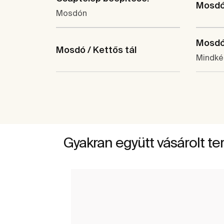
Mosdó 
Mosdón
Mosdó 
Mosdó / Kettős tál
Mindké
Gyakran együtt vásárolt t