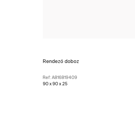
Rendező doboz
Ref:
A816819409
90 x 90 x 25
További részletek