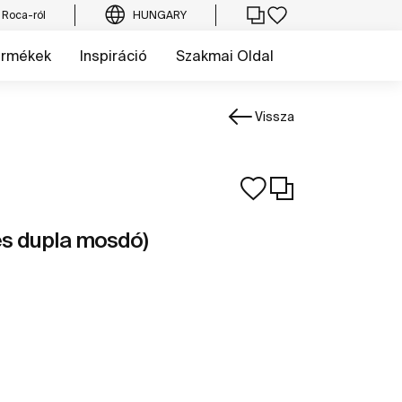
 Roca-ról
HUNGARY
ermékek
Inspiráció
Szakmai Oldal
Vissza
és dupla mosdó)