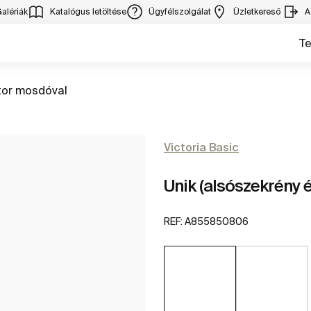
alériák
Katalógus letöltése
Ügyfélszolgálat
Üzletkereső
A
T
rás
tor mosdóval
Victoria Basic
Unik (alsószekrény 
REF:
A855850806