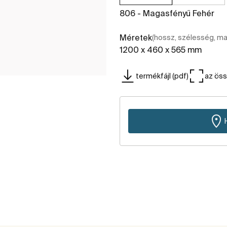
806 - Magasfényű Fehér
Méretek
(hossz, szélesség, m
1200 x 460 x 565 mm
termékfájl (pdf)
az ös