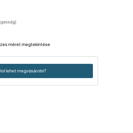
agasság)
szes méret megtekintése
Hol lehet megvásárolni?