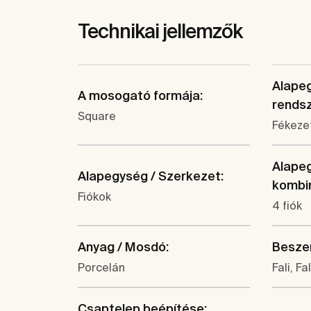
Technikai jellemzők
Alapeg
A mosogató formája:
rendsz
Square
Fékezet
Alapeg
Alapegység / Szerkezet:
kombin
Fiókok
4 fiók
Anyag / Mosdó:
Beszer
Porcelán
Fali, Fa
Csaptelep beépítése: