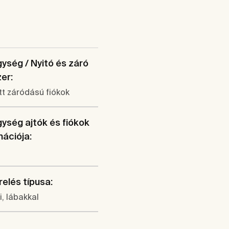
ység / Nyitó és záró
er:
t záródású fiókok
ység ajtók és fiókok
ációja:
elés típusa:
li, lábakkal