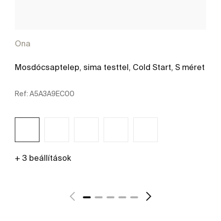
Ona
Mosdócsaptelep, sima testtel, Cold Start, S méret
Ref:
A5A3A9EC00
+ 3 beállítások
További részletek