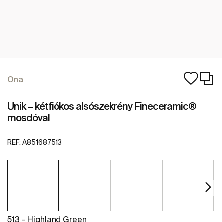
Ona
Unik – kétfiókos alsószekrény Fineceramic®
mosdóval
REF:
A851687513
513 - Highland Green